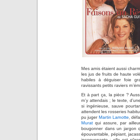
Mes amis étaient aussi char
les jus de fruits de haute volé
habiles à déguiser foie gr
ravissants petits raviers m’ém
Et à part ça, la pièce ? Aus
m’y attendais ; le texte, d’un
si ingénieuse, sauve pourta
attendent les rosseries habitu
pu juger
Martin Lamotte
, défa
Murat
qui assure, par ailleu
bougonner dans un jargon qu
épouvantable, pépiant, jacas
inconvenante ; elle est sûr