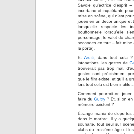
Savoie qu’actrice d’esprit 
incertaine et inquiétante pour 
mise en scène, qui n’est pou
jouée en un décor unique et t
lorsqu’elle respecte les 
bouffonnerie lorsqu’elle s’e
personnage, le valet de cham
secondes en tout – fait mine
la porte).
Et
Arditi
, dans tout cela ? 
intonations, les gestes de
Gu
trouverait pas trop mal, d’a
gestes sont précisément pre
que le film existe, et qu’il a g
lors tout cela est bien inutile
Comment pourrait-on joue
faire du
Guitry
? Et, si on en 
mémoire existent ?
Étrange manie de cloportes 
dans le marbre. Il y a quelq
souhaité, tout seul sur scèn
clubs du troisième âge et les 