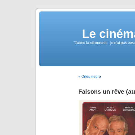
Le ciném
"J'aime la citronnade ; je n'ai pas b
« Orfeu negro
Faisons un rêve (au