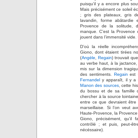
puisqu’il y a encore plus sou
Mais précisément ce soleil écr
; gris des plateaux, gris d
lavandin, forme abâtardie et
Provence de la solitude, 
manque. C’est la Provence o
jouent dans l’immensité vide.
D’où la réelle incompréhen
Giono, dont étaient tirées 
(
Angèle
,
Regain
) trouvait que
au verbe haut, à la jactance, 
mis sur la dimension tragiqu
des sentiments.
Regain
est 
Fernandel
y apparaît, il y 
Manon des sources
, cette h
du bossu et de sa famille q
chercher à la source lointaine
entre ce que devraient être l
marseillaise. Si l’on veut 
Haute-Provence, la Provence g
Giono, précisément, qu’il 
contrôlé ; et puis, peut-êt
nécéssaire).