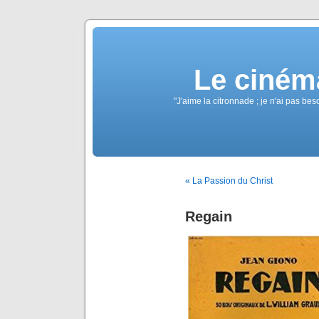
Le ciném
"J'aime la citronnade ; je n'ai pas b
« La Passion du Christ
Regain