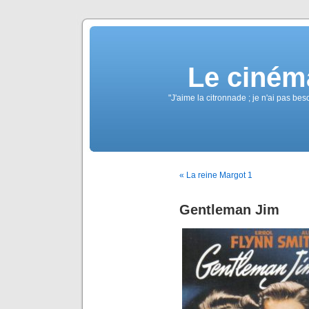
Le ciném
"J'aime la citronnade ; je n'ai pas b
« La reine Margot 1
Gentleman Jim