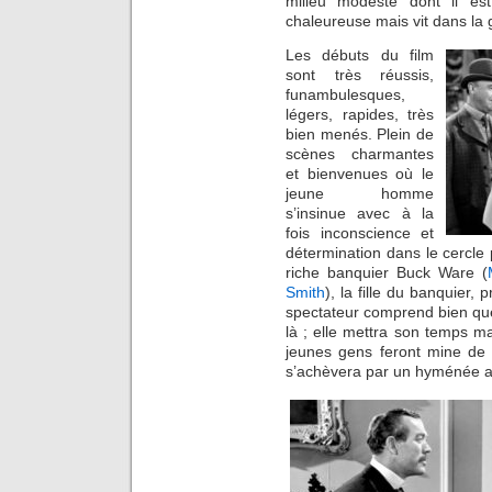
milieu modeste dont il es
chaleureuse mais vit dans la 
Les débuts du film
sont très réussis,
funambulesques,
légers, rapides, très
bien menés. Plein de
scènes charmantes
et bienvenues où le
jeune homme
s’insinue avec à la
fois inconscience et
détermination dans le cercle 
riche banquier Buck Ware (
Smith
), la fille du banquier,
spectateur comprend bien que 
là ; elle mettra son temps m
jeunes gens feront mine de ne
s’achèvera par un hyménée a