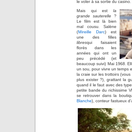
le voler à sa sortie du casino
Mais qui est
la
grande sauterelle
?
Le film est là bien
mal cousu. Salène
(
Mireille Darc
) est
une des filles
libres
qui faisaient
florès dans les
années qui ont un
peu précédé (et
beaucoup suivi) Mai 1968. Ell
un sou, pour vivre un temps e
la craie sur les trottoirs (v
plus exister ?), grattant la g
quand il le faut avec des types
petite bande du richissime Vl
se retrouver dans la boutiq
Blanche
), conteur fastueux d