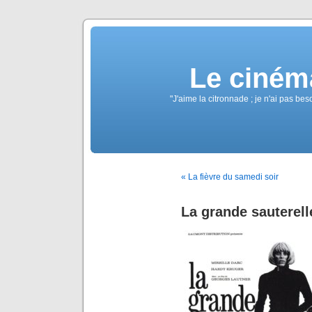
Le ciném
"J'aime la citronnade ; je n'ai pas b
« La fièvre du samedi soir
La grande sauterell