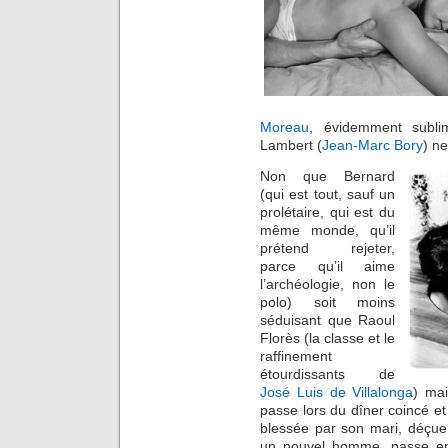
Moreau
, évidemment subli
Lambert (
Jean-Marc Bory
) ne
Non que Bernard
(qui est tout, sauf un
prolétaire, qui est du
même monde, qu’il
prétend rejeter,
parce qu’il aime
l’archéologie, non le
polo) soit moins
séduisant que Raoul
Florès (la classe et le
raffinement
étourdissants de
José Luis de Villalonga
) ma
passe lors du dîner coincé e
blessée par son mari, déçu
un nouvel homme, passe enc