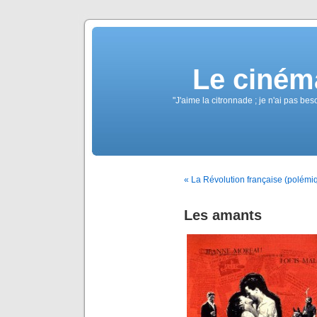
Le ciném
"J'aime la citronnade ; je n'ai pas b
« La Révolution française (polémi
Les amants