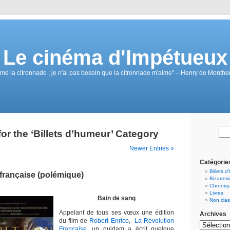
Le cinéma d'Impétueux
ime la citronnade ; je n'ai pas besoin que la citronnade m'aime" – Henry de Monthe
for the ‘Billets d’humeur’ Category
Newer Entries »
Catégorie
Billets 
française (polémique)
Bizarreri
Chroniqu
Livres
Bain de sang
Non cla
Appelant de tous ses vœux une édition
Archives
du film de
Robert Enrico
,
La Révolution
Francaise
, un quidam a écrit quelque