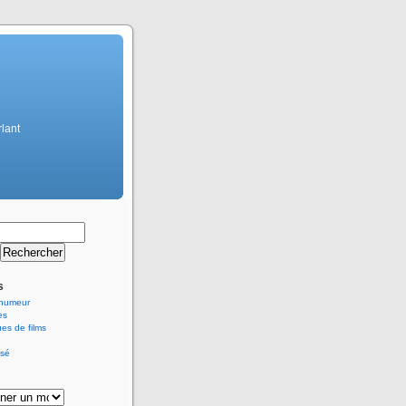
rlant
s
d'humeur
es
es de films
ssé