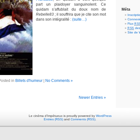
part un plaidoyer sanguinolent. Ce
quidam s’affublait du doux nom de
Méta
Rebelle83
; il souffrira que je cite son mot
Inscripti
dans son intégralité :
(suite…)
Connexi
Flux
RS
des
RSS
Site de
Posted in
Billets d'humeur
|
No Comments »
Newer Entries »
Le cinéma d'Impétueux is proudly powered by
WordPress
Entries (RSS)
and
Comments (RSS)
.