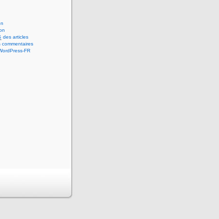
on
on
des articles
S
 commentaires
 WordPress-FR